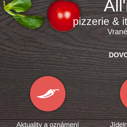
All
pizzerie & 
Vrané
DOV
Aktuality a oznámení
Jídel